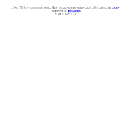
Лето 7534 от сотворения мира. При использовании материалов сайта ссылка на
caxapу
обязательна.
Вебмастер
MMI © MMXXVI