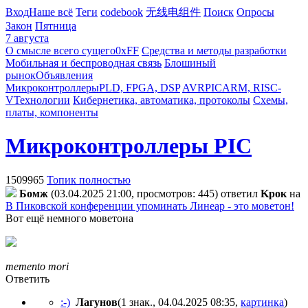
Вход
Наше всё
Теги
codebook
无线电组件
Поиск
Опросы
Закон
Пятница
7 августа
О смысле всего сущего
0xFF
Средства и методы разработки
Мобильная и беспроводная связь
Блошиный
рынок
Объявления
Микроконтроллеры
PLD, FPGA, DSP
AVR
PIC
ARM, RISC-
V
Технологии
Кибернетика, автоматика, протоколы
Схемы,
платы, компоненты
Микроконтроллеры PIC
1509965
Топик полностью
Бoмж
(03.04.2025 21:00, просмотров: 445)
ответил
Kpoк
на
В Пиковской конференции упоминать Линеар - это моветон!
Вот ещё немного моветона
memento mori
Ответить
:-)
Лaгyнoв
(1 знак., 04.04.2025 08:35
,
картинка
)