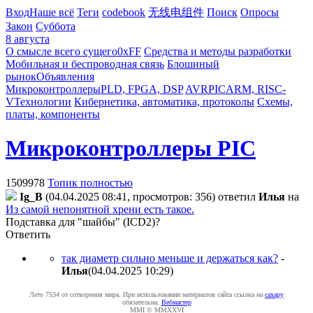
Вход
Наше всё
Теги
codebook
无线电组件
Поиск
Опросы
Закон
Суббота
8 августа
О смысле всего сущего
0xFF
Средства и методы разработки
Мобильная и беспроводная связь
Блошиный
рынок
Объявления
Микроконтроллеры
PLD, FPGA, DSP
AVR
PIC
ARM, RISC-
V
Технологии
Кибернетика, автоматика, протоколы
Схемы,
платы, компоненты
Микроконтроллеры PIC
1509978
Топик полностью
Ig_B
(04.04.2025 08:41, просмотров: 356)
ответил
Илья
на
Из самой непонятной хрени есть такое.
Подставка для "шайбы" (ICD2)?
Ответить
так диаметр сильно меньше и держаться как?
-
Илья
(04.04.2025 10:29
)
Лето 7534 от сотворения мира. При использовании материалов сайта ссылка на
caxapу
обязательна.
Вебмастер
MMI © MMXXVI