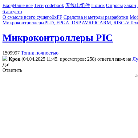
Вход
Наше всё
Теги
codebook
无线电组件
Поиск
Опросы
Закон
6 августа
О смысле всего сущего
0xFF
Средства и методы разработки
Моб
Микроконтроллеры
PLD, FPGA, DSP
AVR
PIC
ARM, RISC-V
Тех
Микроконтроллеры PIC
1509997
Топик полностью
Kpoк
(04.04.2025 11:45, просмотров: 258)
ответил
mr-x
на
Лу
Да!
Ответить
Л