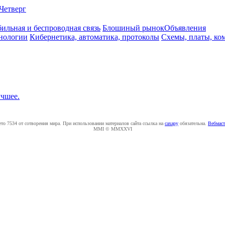
Четверг
ильная и беспроводная связь
Блошиный рынок
Объявления
нологии
Кибернетика, автоматика, протоколы
Схемы, платы, ко
чшее.
ето 7534 от сотворения мира. При использовании материалов сайта ссылка на
caxapу
обязательна.
Вебмаст
MMI © MMXXVI