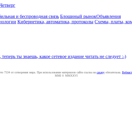
Четверг
ильная и беспроводная связь
Блошиный рынок
Объявления
нологии
Кибернетика, автоматика, протоколы
Схемы, платы, ко
, теперь ты знаешь, какое сетевое издание читать не следует :-)
ето 7534 от сотворения мира. При использовании материалов сайта ссылка на
caxapу
обязательна.
Вебмаст
MMI © MMXXVI