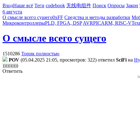
Вход
Наше всё
Теги
codebook
无线电组件
Поиск
Опросы
Закон
6 августа
О смысле всего сущего
0xFF
Средства и методы разработки
Моб
Микроконтроллеры
PLD, FPGA, DSP
AVR
PIC
ARM, RISC-V
Тех
О смысле всего сущего
1510286
Топик полностью
POV
(05.04.2025 21:05, просмотров: 322)
ответил
SciFi
на
Ну
))))))))))
Ответить
Л