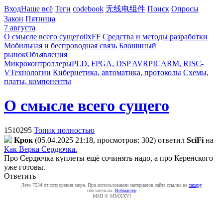
Вход
Наше всё
Теги
codebook
无线电组件
Поиск
Опросы
Закон
Пятница
7 августа
О смысле всего сущего
0xFF
Средства и методы разработки
Мобильная и беспроводная связь
Блошиный
рынок
Объявления
Микроконтроллеры
PLD, FPGA, DSP
AVR
PIC
ARM, RISC-
V
Технологии
Кибернетика, автоматика, протоколы
Схемы,
платы, компоненты
О смысле всего сущего
1510295
Топик полностью
Kpoк
(05.04.2025 21:18, просмотров: 302)
ответил
SciFi
на
Как Верка Сердючка.
Про Сердючка куплеты ещё сочинять надо, а про Керенского
уже готовы.
Ответить
Лето 7534 от сотворения мира. При использовании материалов сайта ссылка на
caxapу
обязательна.
Вебмастер
MMI © MMXXVI