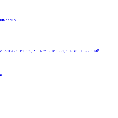
мпоненты
ечества летит вверх в компании астронавта из славной
ер