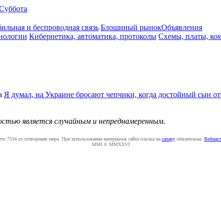
Суббота
ильная и беспроводная связь
Блошиный рынок
Объявления
нологии
Кибернетика, автоматика, протоколы
Схемы, платы, ко
а
Я думал, на Украине бросают чепчики, когда достойный сын от
ностью является случайным и непреднамеренным.
ето 7534 от сотворения мира. При использовании материалов сайта ссылка на
caxapу
обязательна.
Вебмаст
MMI © MMXXVI