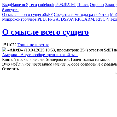
Вход
Наше всё
Теги
codebook
无线电组件
Поиск
Опросы
Закон
8 августа
О смысле всего сущего
0xFF
Средства и методы разработки
Моб
Микроконтроллеры
PLD, FPGA, DSP
AVR
PIC
ARM, RISC-V
Тех
О смысле всего сущего
1511072
Топик полностью
=AlexD=
(10.04.2025 10:53, просмотров: 254)
ответил
SciFi
н
Америки. А тут вообще трешак кокойты...
Клятый москаль не сын бандерлогии. Годен только на мясо.
Это моё личное предвзятое мнение. Любое совпадение с реаль
Ответить
Л