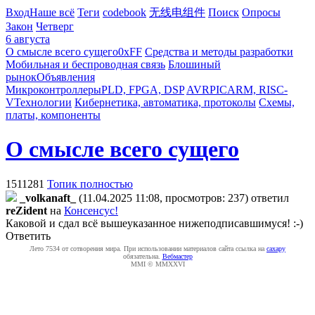
Вход
Наше всё
Теги
codebook
无线电组件
Поиск
Опросы
Закон
Четверг
6 августа
О смысле всего сущего
0xFF
Средства и методы разработки
Мобильная и беспроводная связь
Блошиный
рынок
Объявления
Микроконтроллеры
PLD, FPGA, DSP
AVR
PIC
ARM, RISC-
V
Технологии
Кибернетика, автоматика, протоколы
Схемы,
платы, компоненты
О смысле всего сущего
1511281
Топик полностью
_volkanaft_
(11.04.2025 11:08, просмотров: 237)
ответил
reZident
на
Консенсус!
Каковой и сдал всё вышеуказанное нижеподписавшимуся! :-)
Ответить
Лето 7534 от сотворения мира. При использовании материалов сайта ссылка на
caxapу
обязательна.
Вебмастер
MMI © MMXXVI