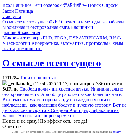
Вход
Наше всё
Теги
codebook
无线电组件
Поиск
Опросы
Закон
Пятница
7 августа
О смысле всего сущего
0xFF
Средства и методы разработки
Мобильная и беспроводная связь
Блошиный
рынок
Объявления
Микроконтроллеры
PLD, FPGA, DSP
AVR
PIC
ARM, RISC-
V
Технологии
Кибернетика, автоматика, протоколы
Схемы,
платы, компоненты
О смысле всего сущего
1511284
Топик полностью
_volkanaft_
(11.04.2025 11:13, просмотров: 336)
ответил
SciFi
на
Свобода воли - интересная штука. Индивидуально
она вроде бы есть. А вообще работает закон больших чисел.
Включаешь нужную пропаганду из каждого утюга и
наблюдаешь, как людишки бредут в нужную сторону. Вот на
днях жаловались, что в Средней Азии дерусификация на
марше. Это только вопрос времени.
Не все и не сразу! Но эффект есть, это да!
Ответить
Лето 7534 от сотворения мира. При использовании материалов сайта ссылка на
caxapу