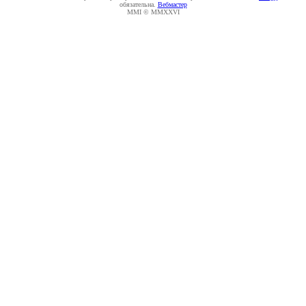
обязательна.
Вебмастер
MMI © MMXXVI