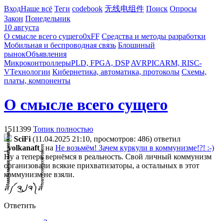
Вход
Наше всё
Теги
codebook
无线电组件
Поиск
Опросы
Закон
Понедельник
10 августа
О смысле всего сущего
0xFF
Средства и методы разработки
Мобильная и беспроводная связь
Блошиный
рынок
Объявления
Микроконтроллеры
PLD, FPGA, DSP
AVR
PIC
ARM, RISC-
V
Технологии
Кибернетика, автоматика, протоколы
Схемы,
платы, компоненты
О смысле всего сущего
1511399
Топик полностью
SciFi
(11.04.2025 21:10, просмотров: 486)
ответил
_volkanaft_
на
Не возьмём! Зачем куркули в коммунизме!?! :-)
Ну а теперь вернёмся в реальность. Свой личный коммунизм
организовали всякие прихватизаторы, а остальных в этот
коммунизм не взяли.
ส็็็็็็็็็็็็็็็็็็็็็็็็็༼ ຈل͜ຈ༽ส้้้้้้้้้้้้้้้้้้้้้้้
Ответить