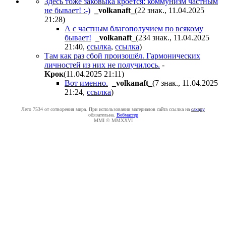
Здесь тоже заковыка кроется: коммунизм частным
не бывает! :-)
_volkanaft_
(22 знак., 11.04.2025
21:28
)
А с частным благополучием по всякому
бывает!
_volkanaft_
(234 знак., 11.04.2025
21:40
,
ссылка
,
ссылка
)
Там как раз сбой произошёл. Гармонических
личностей из них не получилось.
-
Kpoк
(11.04.2025 21:11
)
Вот именно.
_volkanaft_
(7 знак., 11.04.2025
21:24
,
ссылка
)
Лето 7534 от сотворения мира. При использовании материалов сайта ссылка на
caxapу
обязательна.
Вебмастер
MMI © MMXXVI