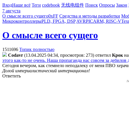
Вход
Наше всё
Теги
codebook
无线电组件
Поиск
Опросы
Закон
7 августа
О смысле всего сущего
0xFF
Средства и методы разработки
Моб
Микроконтроллеры
PLD, FPGA, DSP
AVR
PIC
ARM, RISC-V
Тех
О смысле всего сущего
1511696
Топик полностью
Codavr
(13.04.2025 04:34, просмотров: 273)
ответил
Kpoк
н
этого как-то не очень. Наша пропаганда нас совсем за дебилов
Сегодня вечером, как стемнело неподалеку от меня ПВО херач
Долой империалистический интернационал!
Ответить
Л