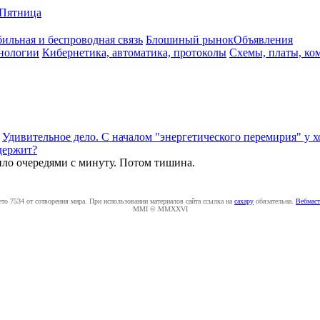
Пятница
ильная и беспроводная связь
Блошиный рынок
Объявления
нологии
Кибернетика, автоматика, протоколы
Схемы, платы, ко
а
Удивительное дело. С началом "энергетического перемирия" у 
 держит?
ило очередями с минуту. Потом тишина.
ето 7534 от сотворения мира. При использовании материалов сайта ссылка на
caxapу
обязательна.
Вебмаст
MMI © MMXXVI