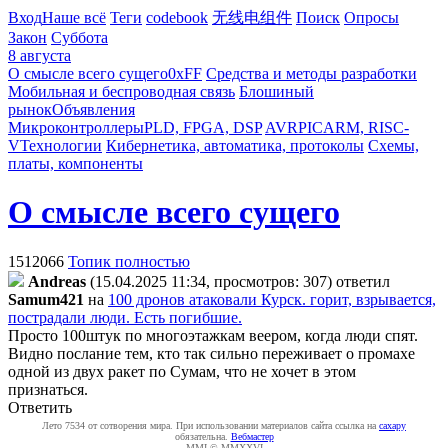
Вход
Наше всё
Теги
codebook
无线电组件
Поиск
Опросы
Закон
Суббота
8 августа
О смысле всего сущего
0xFF
Средства и методы разработки
Мобильная и беспроводная связь
Блошиный
рынок
Объявления
Микроконтроллеры
PLD, FPGA, DSP
AVR
PIC
ARM, RISC-
V
Технологии
Кибернетика, автоматика, протоколы
Схемы,
платы, компоненты
О смысле всего сущего
1512066
Топик полностью
Andreas
(15.04.2025 11:34, просмотров: 307)
ответил
Samum421
на
100 дронов атаковали Курск. горит, взрывается,
пострадали люди. Есть погибшие.
Просто 100штук по многоэтажкам веером, когда люди спят.
Видно послание тем, кто так сильно переживает о промахе
одной из двух ракет по Сумам, что не хочет в этом
признаться.
Ответить
Лето 7534 от сотворения мира. При использовании материалов сайта ссылка на
caxapу
обязательна.
Вебмастер
MMI © MMXXVI