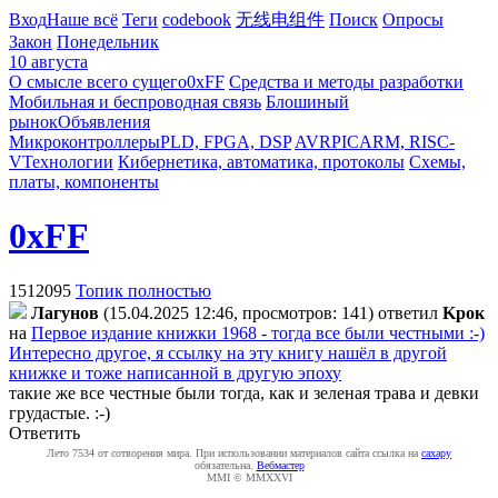
Вход
Наше всё
Теги
codebook
无线电组件
Поиск
Опросы
Закон
Понедельник
10 августа
О смысле всего сущего
0xFF
Средства и методы разработки
Мобильная и беспроводная связь
Блошиный
рынок
Объявления
Микроконтроллеры
PLD, FPGA, DSP
AVR
PIC
ARM, RISC-
V
Технологии
Кибернетика, автоматика, протоколы
Схемы,
платы, компоненты
0xFF
1512095
Топик полностью
Лaгyнoв
(15.04.2025 12:46, просмотров: 141)
ответил
Kpoк
на
Первое издание книжки 1968 - тогда все были честными :-)
Интересно другое, я ссылку на эту книгу нашёл в другой
книжке и тоже написанной в другую эпоху
такие же все честные были тогда, как и зеленая трава и девки
грудастые. :-)
Ответить
Лето 7534 от сотворения мира. При использовании материалов сайта ссылка на
caxapу
обязательна.
Вебмастер
MMI © MMXXVI