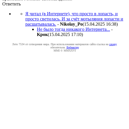
Ответить
Я читал (в Интернете), что просто в лопасть, и
просто светилась. И за счёт мотыляния лопасти и
расшатывалась.
-
Nikolay_Po
(15.04.2025 16:38
)
Не было тогда никакого Интернета...
-
Kpoк
(15.04.2025 17:10
)
Лето 7534 от сотворения мира. При использовании материалов сайта ссылка на
caxapу
обязательна.
Вебмастер
MMI © MMXXVI