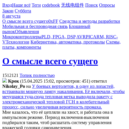
Вход
Наше всё
Теги
codebook
无线电组件
Поиск
Опросы
Закон
Суббота
8 августа
О смысле всего сущего
0xFF
Средства и методы разработки
Мобильная и беспроводная связь
Блошиный
рынок
Объявления
Микроконтроллеры
PLD, FPGA, DSP
AVR
PIC
ARM, RISC-
V
Технологии
Кибернетика, автоматика, протоколы
Схемы,
платы, компоненты
О смысле всего сущего
1512121
Топик полностью
Kpoк
(15.04.2025 15:02, просмотров: 451)
ответил
Nikolay_Po
на
У боевых вертолетов, в одну из лопастей,
встраивали мощную лампу накаливания. Её включали, чтобы
мечущаяся туда-сюда тепловая метка выводила ракету с
электромеханической тепловой ГСН в колебательный
процесс, сильно увеличивая вероятность промаха.
Мне казалось, что её цепляли на хвост, и работала она в
импульсном режиме. Период включения-выключения
подбирался таким, чтоб расшатать систему управления
вражеской головки самонаведения.