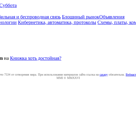
Суббота
ильная и беспроводная связь
Блошиный рынок
Объявления
нологии
Кибернетика, автоматика, протоколы
Схемы, платы, ко
m
на
Книжка хоть достойная?
ето 7534 от сотворения мира. При использовании материалов сайта ссылка на
caxapу
обязательна.
Вебмаст
MMI © MMXXVI