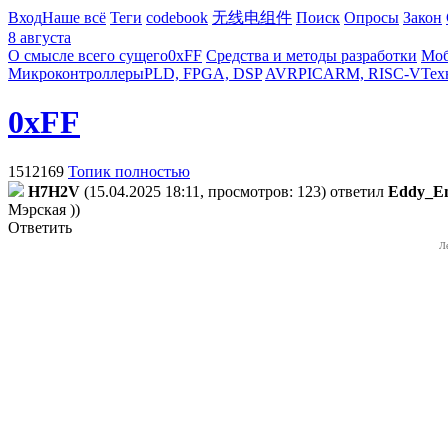
Вход
Наше всё
Теги
codebook
无线电组件
Поиск
Опросы
Закон
8 августа
О смысле всего сущего
0xFF
Средства и методы разработки
Моб
Микроконтроллеры
PLD, FPGA, DSP
AVR
PIC
ARM, RISC-V
Тех
0xFF
1512169
Топик полностью
H7H2V
(15.04.2025 18:11, просмотров: 123)
ответил
Eddy_E
Мэрская ))
Ответить
Л