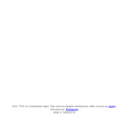
Лето 7534 от сотворения мира. При использовании материалов сайта ссылка на
caxapу
обязательна.
Вебмастер
MMI © MMXXVI