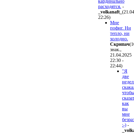
кардинально
расходятся.
-
_volkanaft_
(21.0
22:26
)
Мне
пофиг. Ни
тепло, ни
холодно.
Cкpипaч
(1
знак.,
21.04.2025
22:30 -
22:44
)
"Я
две
недел
скака
чтоб
сказа
как
вы
мне
безра
:-)
-
_volk