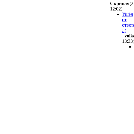
Cкpипaч
(2
12:02
)
Ушёл
от
ответ
:-)
-
_volk
13:33