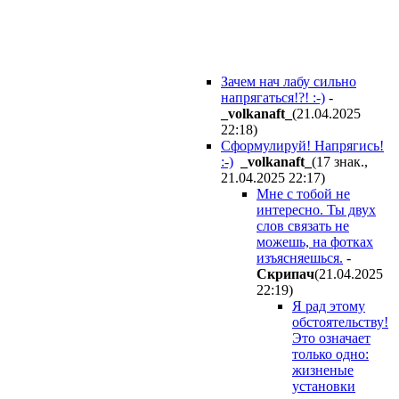
Зачем нач лабу сильно
напрягаться!?! :-)
-
_volkanaft_
(21.04.2025
22:18
)
Сформулируй! Напрягись!
:-)
_volkanaft_
(17 знак.,
21.04.2025 22:17
)
Мне с тобой не
интересно. Ты двух
слов связать не
можешь, на фотках
изъясняешься.
-
Cкpипaч
(21.04.2025
22:19
)
Я рад этому
обстоятельству!
Это означает
только одно:
жизненые
установки