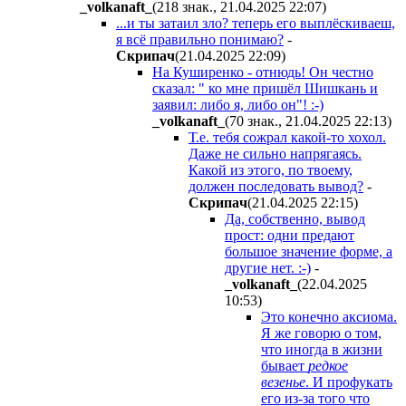
_volkanaft_
(218 знак., 21.04.2025 22:07
)
...и ты затаил зло? теперь его выплёскиваеш,
я всё правильно понимаю?
-
Cкpипaч
(21.04.2025 22:09
)
На Куширенко - отнюдь! Он честно
сказал: " ко мне пришёл Шишкань и
заявил: либо я, либо он"! :-)
_volkanaft_
(70 знак., 21.04.2025 22:13
)
Т.е. тебя сожрал какой-то хохол.
Даже не сильно напрягаясь.
Какой из этого, по твоему,
должен последовать вывод?
-
Cкpипaч
(21.04.2025 22:15
)
Да, собственно, вывод
прост: одни предают
большое значение форме, а
другие нет. :-)
-
_volkanaft_
(22.04.2025
10:53
)
Это конечно аксиома.
Я же говорю о том,
что иногда в жизни
бывает
редкое
везенье
. И профукать
его из-за того что