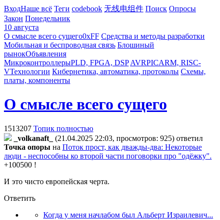
Вход
Наше всё
Теги
codebook
无线电组件
Поиск
Опросы
Закон
Понедельник
10 августа
О смысле всего сущего
0xFF
Средства и методы разработки
Мобильная и беспроводная связь
Блошиный
рынок
Объявления
Микроконтроллеры
PLD, FPGA, DSP
AVR
PIC
ARM, RISC-
V
Технологии
Кибернетика, автоматика, протоколы
Схемы,
платы, компоненты
О смысле всего сущего
1513207
Топик полностью
_volkanaft_
(21.04.2025 22:03, просмотров: 925)
ответил
Toчкa oпopы
на
Поток прост, как дважды-два: Некоторые
люди - неспособны ко второй части поговорки про "одёжку".
+100500 !
И это чисто европейская черта.
Ответить
Когда у меня начлабом был Альберт Израилевич...