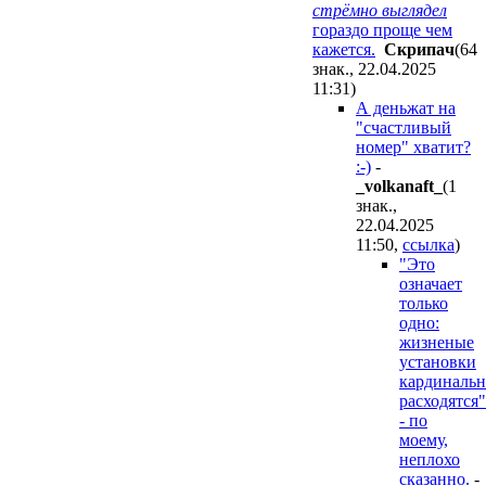
стрёмно выглядел
гораздо проще чем
кажется.
Cкpипaч
(64
знак., 22.04.2025
11:31
)
А деньжат на
"счастливый
номер" хватит?
:-)
-
_volkanaft_
(1
знак.,
22.04.2025
11:50
,
ссылка
)
"Это
означает
только
одно:
жизненые
установки
кардинальн
расходятся"
- по
моему,
неплохо
сказанно.
-