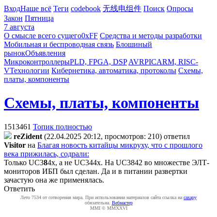
Вход
Наше всё
Теги
codebook
无线电组件
Поиск
Опросы
Закон
Пятница
7 августа
О смысле всего сущего
0xFF
Средства и методы разработки
Мобильная и беспроводная связь
Блошиный
рынок
Объявления
Микроконтроллеры
PLD, FPGA, DSP
AVR
PIC
ARM, RISC-
V
Технологии
Кибернетика, автоматика, протоколы
Схемы,
платы, компоненты
Схемы, платы, компоненты
1513461
Топик полностью
reZident
(22.04.2025 20:12, просмотров: 210)
ответил
Visitor
на
Благая новость китайцы микруху, что с прошлого
века прижилась, содрали:
Только UC3
8
4x, а не UC344x. На UC3842 во множестве ЭЛТ-
мониторов ИБП был сделан. Да и в питании развертки
зачастую она же применялась.
Ответить
Лето 7534 от сотворения мира. При использовании материалов сайта ссылка на
caxapу
обязательна.
Вебмастер
MMI © MMXXVI