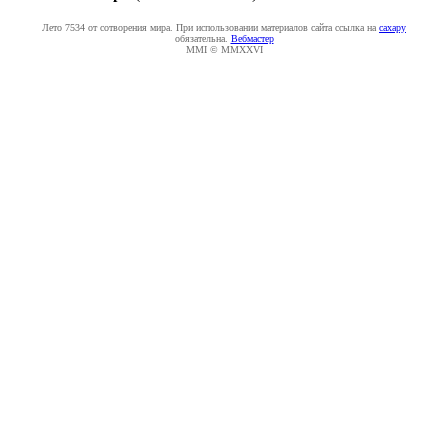
Лето 7534 от сотворения мира. При использовании материалов сайта ссылка на
caxapу
обязательна.
Вебмастер
MMI © MMXXVI