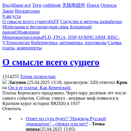
Вход
Наше всё
Теги
codebook
无线电组件
Поиск
Опросы
Закон
Воскресенье
9 августа
О смысле всего сущего
0xFF
Средства и методы разработки
Мобильная и беспроводная связь
Блошиный
рынок
Объявления
Микроконтроллеры
PLD, FPGA, DSP
AVR
PIC
ARM, RISC-
V
Технологии
Кибернетика, автоматика, протоколы
Схемы,
платы, компоненты
О смысле всего сущего
1514255
Топик полностью
Лaгyнoв
(25.04.2025 13:18, просмотров: 320)
ответил
Kpoк
на
Он в ее платье. Как Керенский.
Платье Керенского придумано. Через пару десятков лет после
самого события. Сейчас глянул - впервые миф появился в
Кратком курсе истории ВКП(б) в 1937
Ответить
Ответ по сути будет? "Надежда Русской
демократии" - сбежал или нет?
-
Toчкa
oпopы
(25.04.2025 15:05
)