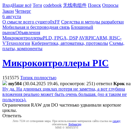
Вход
Наше всё
Теги
codebook
无线电组件
Поиск
Опросы
Закон
Четверг
6 августа
О смысле всего сущего
0xFF
Средства и методы разработки
Мобильная и беспроводная связь
Блошиный
рынок
Объявления
Микроконтроллеры
PLD, FPGA, DSP
AVR
PIC
ARM, RISC-
V
Технологии
Кибернетика, автоматика, протоколы
Схемы,
платы, компоненты
Микроконтроллеры PIC
1515575
Топик полностью
my504
(30.04.2025 19:46, просмотров: 251)
ответил
Kpoк
на
Ну да. На длинных циклах потеря не заметна, а вот глубина
вложения реально может быть очень большая. (но я таким не
пользуюсь).
Ограничения RAW для DO частенько удваивали короткие
циклы.
Ответить
Лето 7534 от сотворения мира. При использовании материалов сайта ссылка на
caxapу
обязательна.
Вебмастер
MMI © MMXXVI