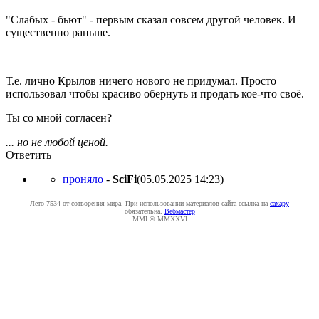
"Слабых - бьют" - первым сказал совсем другой человек. И
существенно раньше.
Т.е. лично Крылов ничего нового не придумал. Просто
использовал чтобы красиво обернуть и продать кое-что своё.
Ты со мной согласен?
... но не любой ценой.
Ответить
проняло
-
SciFi
(05.05.2025 14:23
)
Лето 7534 от сотворения мира. При использовании материалов сайта ссылка на
caxapу
обязательна.
Вебмастер
MMI © MMXXVI