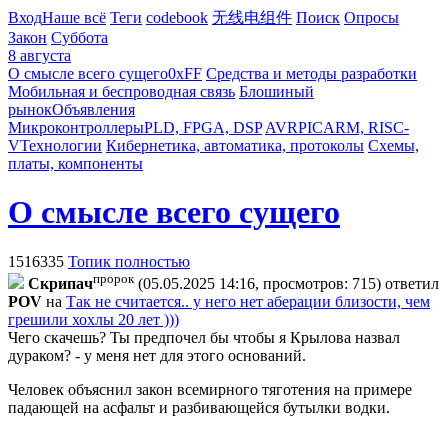
Вход
Наше всё
Теги
codebook
无线电组件
Поиск
Опросы
Закон
Суббота
8 августа
О смысле всего сущего
0xFF
Средства и методы разработки
Мобильная и беспроводная связь
Блошиный
рынок
Объявления
Микроконтроллеры
PLD, FPGA, DSP
AVR
PIC
ARM, RISC-
V
Технологии
Кибернетика, автоматика, протоколы
Схемы,
платы, компоненты
О смысле всего сущего
1516335
Топик полностью
пророк
Cкpипaч
(05.05.2025 14:16, просмотров: 715)
ответил
POV
на
Так не считается.. у него нет аберации близости, чем
грешили хохлы 20 лет )))
Чего скачешь? Ты предпочел бы чтобы я Крылова назвал
дураком? - у меня нет для этого оснований.
Человек объяснил закон всемирного тяготения на примере
падающей на асфальт и разбивающейся бутылки водки.