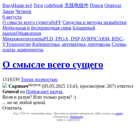
Вход
Наше всё
Теги
codebook
无线电组件
Поиск
Опросы
Закон
Четверг
6 августа
О смысле всего сущего
0xFF
Средства и методы разработки
Мобильная и беспроводная связь
Блошиный
рынок
Объявления
Микроконтроллеры
PLD, FPGA, DSP
AVR
PIC
ARM, RISC-
V
Технологии
Кибернетика, автоматика, протоколы
Схемы,
платы, компоненты
О смысле всего сущего
1516339
Топик полностью
пророк
Cкpипaч
(05.05.2025 13:43, просмотров: 267)
ответил
General
на
Побеждает разум.
Воля и разум? Или только разум? :)
... но не любой ценой.
Ответить
Лето 7534 от сотворения мира. При использовании материалов сайта ссылка на
caxapу
обязательна.
Вебмастер
MMI © MMXXVI