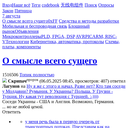
Вход
Наше всё
Теги
codebook
无线电组件
Поиск
Опросы
Закон
Пятница
7 августа
О смысле всего сущего
0xFF
Средства и методы разработки
Мобильная и беспроводная связь
Блошиный
рынок
Объявления
Микроконтроллеры
PLD, FPGA, DSP
AVR
PIC
ARM, RISC-
V
Технологии
Кибернетика, автоматика, протоколы
Схемы,
платы, компоненты
О смысле всего сущего
1516506
Топик полностью
пророк
Cкpипaч
(06.05.2025 08:45, просмотров: 407)
ответил
Лaгyнoв
на
Ну я же с этого и начал. Разве нет? Кто там соседи
у Молдавии? Румыния. У Украины? Польша. У Грузии -
Турция. Ну какая тут революция с Турцией. :-))))
Соседи Украины - США и Англия. Возможно, Германия.
... но не любой ценой.
Ответить
у меня речь была в первую очередь от
транспортных потоках. Представим как на