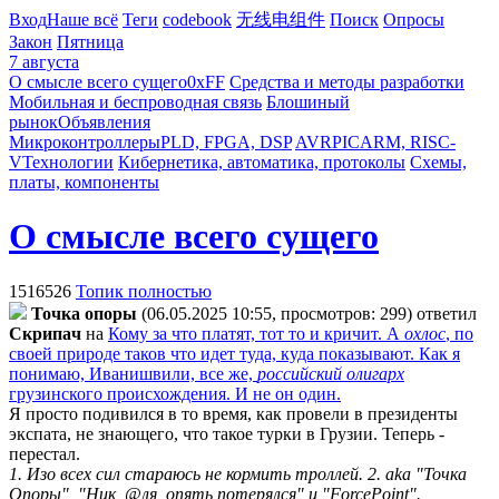
Вход
Наше всё
Теги
codebook
无线电组件
Поиск
Опросы
Закон
Пятница
7 августа
О смысле всего сущего
0xFF
Средства и методы разработки
Мобильная и беспроводная связь
Блошиный
рынок
Объявления
Микроконтроллеры
PLD, FPGA, DSP
AVR
PIC
ARM, RISC-
V
Технологии
Кибернетика, автоматика, протоколы
Схемы,
платы, компоненты
О смысле всего сущего
1516526
Топик полностью
Toчкa oпopы
(06.05.2025 10:55, просмотров: 299)
ответил
Cкpипaч
на
Кому за что платят, тот то и кричит. А
охлос
, по
своей природе таков что идет туда, куда показывают. Как я
понимаю, Иванишвили, все же,
российский олигарх
грузинского происхождения. И не он один.
Я просто подивился в то время, как провели в президенты
экспата, не знающего, что такое турки в Грузии. Теперь -
перестал.
1. Изо всех сил стараюсь не кормить троллей. 2. aka "Точка
Опоры", "Ник, @ля, опять потерялся" и "ForcePoint".