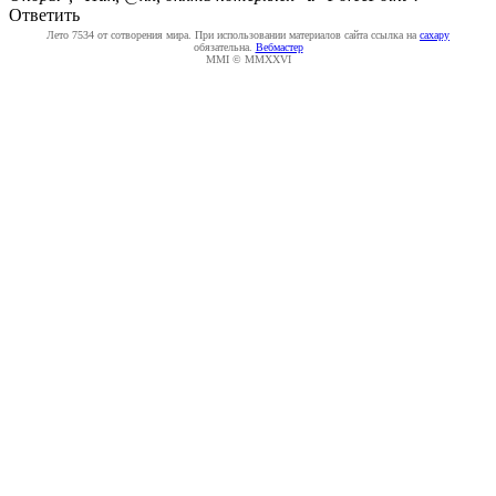
Ответить
Лето 7534 от сотворения мира. При использовании материалов сайта ссылка на
caxapу
обязательна.
Вебмастер
MMI © MMXXVI