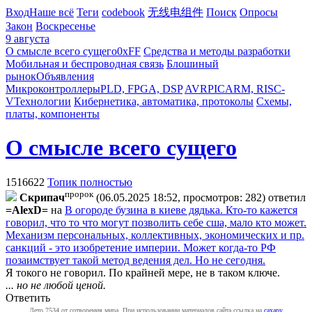
Вход
Наше всё
Теги
codebook
无线电组件
Поиск
Опросы
Закон
Воскресенье
9 августа
О смысле всего сущего
0xFF
Средства и методы разработки
Мобильная и беспроводная связь
Блошиный
рынок
Объявления
Микроконтроллеры
PLD, FPGA, DSP
AVR
PIC
ARM, RISC-
V
Технологии
Кибернетика, автоматика, протоколы
Схемы,
платы, компоненты
О смысле всего сущего
1516622
Топик полностью
пророк
Cкpипaч
(06.05.2025 18:52, просмотров: 282)
ответил
=AlexD=
на
В огороде бузина в киеве дядька. Кто-то кажется
говорил, что то что могут позволить себе сша, мало кто может.
Механизм персональных, коллективных, экономических и пр.
санкций - это изобретение империи. Может когда-то РФ
позаимствует такой метод ведения дел. Но не сегодня.
Я токого не говорил. По крайней мере, не в таком ключе.
... но не любой ценой.
Ответить
Лето 7534 от сотворения мира. При использовании материалов сайта ссылка на
caxapу