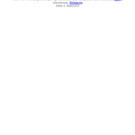
обязательна.
Вебмастер
MMI © MMXXVI