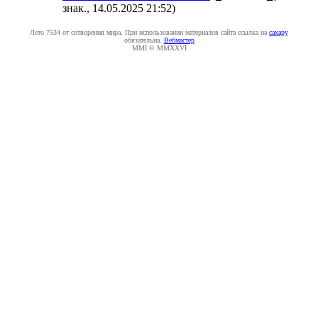
знак., 14.05.2025 21:52
)
Лето 7534 от сотворения мира. При использовании материалов сайта ссылка на
caxapу
обязательна.
Вебмастер
MMI © MMXXVI