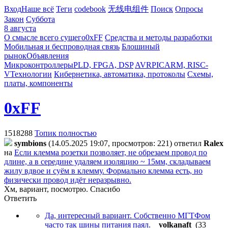
Вход
Наше всё
Теги
codebook
无线电组件
Поиск
Опросы
Закон
Суббота
8 августа
О смысле всего сущего
0xFF
Средства и методы разработки
Мобильная и беспроводная связь
Блошиный
рынок
Объявления
Микроконтроллеры
PLD, FPGA, DSP
AVR
PIC
ARM, RISC-
V
Технологии
Кибернетика, автоматика, протоколы
Схемы,
платы, компоненты
0xFF
1518288
Топик полностью
symbions
(14.05.2025 19:07, просмотров: 221)
ответил
Ralex
на
Если клемма розетки позволяет, не обрезаем провод по
длине, а в середине удаляем изоляцию ~ 15мм, складываем
жилу вдвое и суём в клемму. Формально клемма есть, но
физически провод идёт неразрывно.
Хм, вариант, посмотрю. Спасибо
Ответить
Да, интересный вариант. Собственно МГТФом
часто так шины питания паял.
_volkanaft_
(33