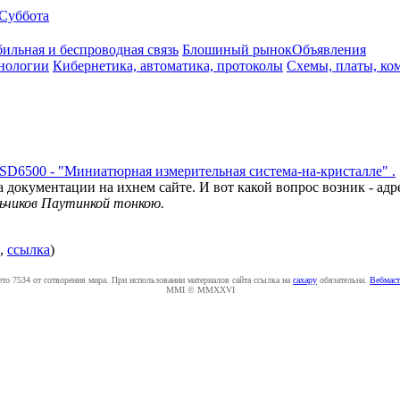
Суббота
ильная и беспроводная связь
Блошиный рынок
Объявления
нологии
Кибернетика, автоматика, протоколы
Схемы, платы, ко
SD6500 - "Миниатюрная измерительная система-на-кристалле" .
документации на ихнем сайте. И вот какой вопрос возник - адрес
ьчиков Паутинкой тонкою.
,
ссылка
)
ето 7534 от сотворения мира. При использовании материалов сайта ссылка на
caxapу
обязательна.
Вебмаст
MMI © MMXXVI