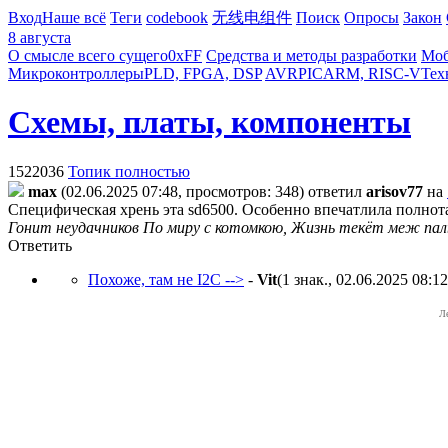
Вход
Наше всё
Теги
codebook
无线电组件
Поиск
Опросы
Закон
8 августа
О смысле всего сущего
0xFF
Средства и методы разработки
Моб
Микроконтроллеры
PLD, FPGA, DSP
AVR
PIC
ARM, RISC-V
Тех
Схемы, платы, компоненты
1522036
Топик полностью
max
(02.06.2025 07:48, просмотров: 348)
ответил
arisov77
на
Специфическая хрень эта sd6500. Особенно впечатлила полнота 
Гонит неудачников По миру с котомкою, Жизнь текёт меж пал
Ответить
Похоже, там не I2C -->
-
Vit
(1 знак., 02.06.2025 08:12
Л