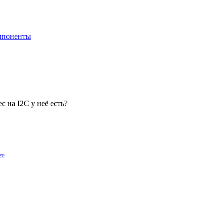
мпоненты
 на I2C у неё есть?
ер