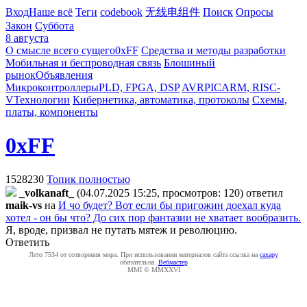
Вход
Наше всё
Теги
codebook
无线电组件
Поиск
Опросы
Закон
Суббота
8 августа
О смысле всего сущего
0xFF
Средства и методы разработки
Мобильная и беспроводная связь
Блошиный
рынок
Объявления
Микроконтроллеры
PLD, FPGA, DSP
AVR
PIC
ARM, RISC-
V
Технологии
Кибернетика, автоматика, протоколы
Схемы,
платы, компоненты
0xFF
1528230
Топик полностью
_volkanaft_
(04.07.2025 15:25, просмотров: 120)
ответил
maik-vs
на
И чо будет? Вот если бы пригожин доехал куда
хотел - он бы что? До сих пор фантазии не хватает вообразить.
Я, вроде, призвал не путать мятеж и революцию.
Ответить
Лето 7534 от сотворения мира. При использовании материалов сайта ссылка на
caxapу
обязательна.
Вебмастер
MMI © MMXXVI