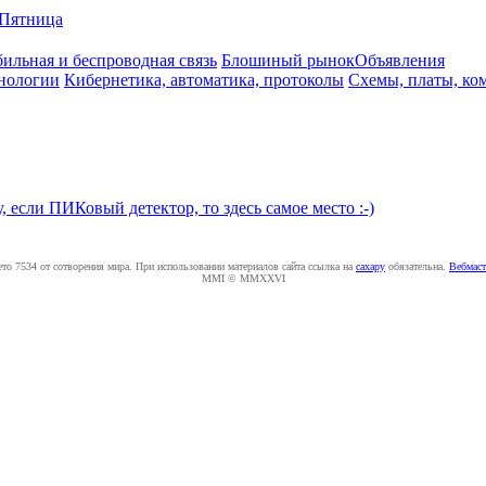
Пятница
ильная и беспроводная связь
Блошиный рынок
Объявления
нологии
Кибернетика, автоматика, протоколы
Схемы, платы, ко
, если ПИКовый детектор, то здесь самое место :-)
ето 7534 от сотворения мира. При использовании материалов сайта ссылка на
caxapу
обязательна.
Вебмаст
MMI © MMXXVI