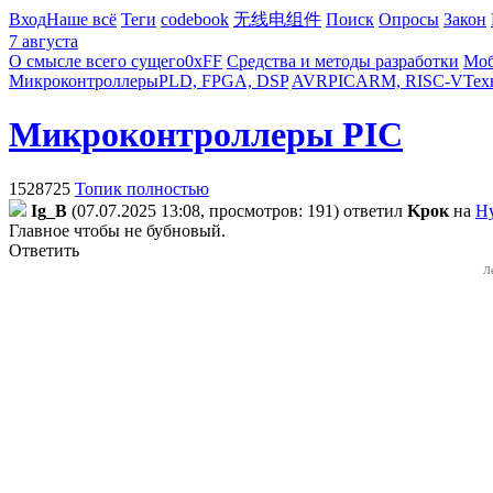
Вход
Наше всё
Теги
codebook
无线电组件
Поиск
Опросы
Закон
7 августа
О смысле всего сущего
0xFF
Средства и методы разработки
Моб
Микроконтроллеры
PLD, FPGA, DSP
AVR
PIC
ARM, RISC-V
Тех
Микроконтроллеры PIC
1528725
Топик полностью
Ig_B
(07.07.2025 13:08, просмотров: 191)
ответил
Kpoк
на
Ну
Главное чтобы не бубновый.
Ответить
Л