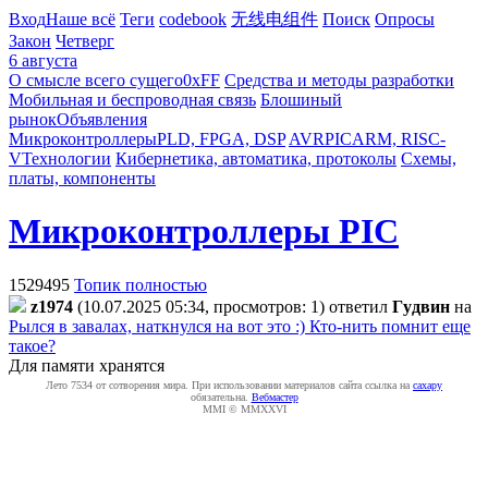
Вход
Наше всё
Теги
codebook
无线电组件
Поиск
Опросы
Закон
Четверг
6 августа
О смысле всего сущего
0xFF
Средства и методы разработки
Мобильная и беспроводная связь
Блошиный
рынок
Объявления
Микроконтроллеры
PLD, FPGA, DSP
AVR
PIC
ARM, RISC-
V
Технологии
Кибернетика, автоматика, протоколы
Схемы,
платы, компоненты
Микроконтроллеры PIC
1529495
Топик полностью
z1974
(10.07.2025 05:34, просмотров: 1)
ответил
Гyдвин
на
Рылся в завалах, наткнулся на вот это :) Кто-нить помнит еще
такое?
Для памяти хранятся
Лето 7534 от сотворения мира. При использовании материалов сайта ссылка на
caxapу
обязательна.
Вебмастер
MMI © MMXXVI