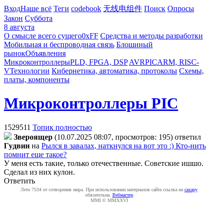
Вход
Наше всё
Теги
codebook
无线电组件
Поиск
Опросы
Закон
Суббота
8 августа
О смысле всего сущего
0xFF
Средства и методы разработки
Мобильная и беспроводная связь
Блошиный
рынок
Объявления
Микроконтроллеры
PLD, FPGA, DSP
AVR
PIC
ARM, RISC-
V
Технологии
Кибернетика, автоматика, протоколы
Схемы,
платы, компоненты
Микроконтроллеры PIC
1529511
Топик полностью
Звepoящep
(10.07.2025 08:07, просмотров: 195)
ответил
Гyдвин
на
Рылся в завалах, наткнулся на вот это :) Кто-нить
помнит еще такое?
У меня есть такие, только отечественные. Советские ишшо.
Сделал из них кулон.
Ответить
Лето 7534 от сотворения мира. При использовании материалов сайта ссылка на
caxapу
обязательна.
Вебмастер
MMI © MMXXVI