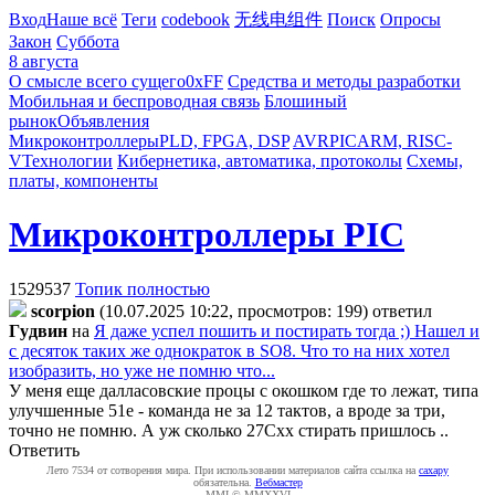
Вход
Наше всё
Теги
codebook
无线电组件
Поиск
Опросы
Закон
Суббота
8 августа
О смысле всего сущего
0xFF
Средства и методы разработки
Мобильная и беспроводная связь
Блошиный
рынок
Объявления
Микроконтроллеры
PLD, FPGA, DSP
AVR
PIC
ARM, RISC-
V
Технологии
Кибернетика, автоматика, протоколы
Схемы,
платы, компоненты
Микроконтроллеры PIC
1529537
Топик полностью
scorpion
(10.07.2025 10:22, просмотров: 199)
ответил
Гyдвин
на
Я даже успел пошить и постирать тогда ;) Нашел и
с десяток таких же однократок в SO8. Что то на них хотел
изобразить, но уже не помню что...
У меня еще далласовские процы с окошком где то лежат, типа
улучшенные 51е - команда не за 12 тактов, а вроде за три,
точно не помню. А уж сколько 27Схх стирать пришлось ..
Ответить
Лето 7534 от сотворения мира. При использовании материалов сайта ссылка на
caxapу
обязательна.
Вебмастер
MMI © MMXXVI