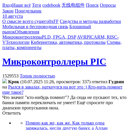
Вход
Наше всё
Теги
codebook
无线电组件
Поиск
Опросы
Закон
Понедельник
10 августа
О смысле всего сущего
0xFF
Средства и методы разработки
Мобильная и беспроводная связь
Блошиный
рынок
Объявления
Микроконтроллеры
PLD, FPGA, DSP
AVR
PIC
ARM, RISC-
V
Технологии
Кибернетика, автоматика, протоколы
Схемы,
платы, компоненты
Микроконтроллеры PIC
1529553
Топик полностью
Kpoк
(10.07.2025 11:26, просмотров: 337)
ответил
Гyдвин
на
Рылся в завалах, наткнулся на вот это :) Кто-нить помнит
еще такое?
Что значит "кто-нибудь помнит"? Да сюда не пускают тех, кто
банки памяти переключать не умеет! Ещё спросите про
диапазон пропускания окна.
Ответить
Помню как же, как же. Как только одна
заряжалась, несли другую банку, а Аллан