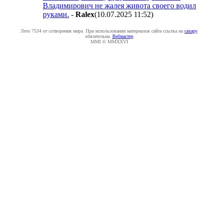
Владимирович не жалея живота своего водил
руками.
-
Ralex
(10.07.2025 11:52
)
Лето 7534 от сотворения мира. При использовании материалов сайта ссылка на
caxapу
обязательна.
Вебмастер
MMI © MMXXVI