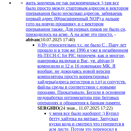
жить захочешь не так раскорячишься :) там все
было просто между стартовым адресом и вектором
прерывания было несколько адресов. забиваешь
первый адрес 00(расширенный NOP) а дальше
гото на новую прошивку. и с вектором
прерывания также. Для первых пиков не было си,
приходилось на асме. А на асме это просто.
-
abivan
(10.07.2025 17:40
)
)) Ну относительно т.с. не было С . Пару лет
прошло и в том же 1996 я уже в незабвенном
Hi-TECH-C for PIC (впрочем, как и многие,
наверняка включая и Вас, ув. abivan;))
компилили и 12 и 16 новенькие МК. Я
вообще. не дожидаясь новой версии
компилятора просто корректировал
хайдеры(адреса регистров и т.п) и сопутств.
файлы среды в соответствии c новыми
процами. Прокатывало. Бесили в основном
недоработки оптимизатора при битовых
операциях и обращения к банкам памяти.
SERGHIO
(24 знак., 11.07.2025 17:22
)
у меня все было наоборот :) Купил
бетту хайтека на митьке. Запускал
куски кода и смотрел что генерится в
асм листе. Потом это переносил в