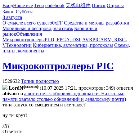
Вход
Наше всё
Теги
codebook
无线电组件
Поиск
Опросы
Закон
Суббота
8 августа
О смысле всего сущего
0xFF
Средства и методы разработки
Мобильная и беспроводная связь
Блошиный
рынок
Объявления
Микроконтроллеры
PLD, FPGA, DSP
AVR
PIC
ARM, RISC-
V
Технологии
Кибернетика, автоматика, протоколы
Схемы,
платы, компоненты
Микроконтроллеры PIC
1529632
Топик полностью
философ
LordN
(10.07.2025 17:21, просмотров: 349)
ответил
abivan
на
а вот и нет. я обновлял однократки. На сколько
памяти хватало столько обновлений и делалось(ну почти)
типа запуск со смещением и все такое?
ну ты крут!
ЛН
Ответить