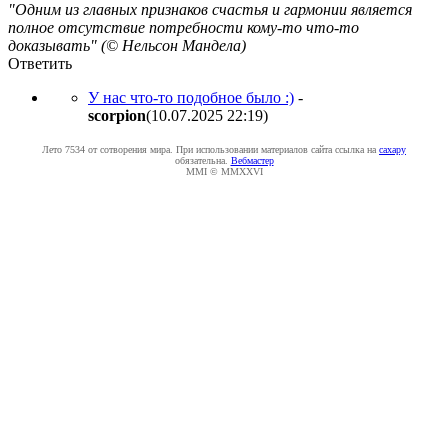
"Одним из главных признаков счастья и гармонии является
полное отсутствие потребности кому-то что-то
доказывать" (© Нельсон Мандела)
Ответить
У нас что-то подобное было :)
-
scorpion
(10.07.2025 22:19
)
Лето 7534 от сотворения мира. При использовании материалов сайта ссылка на
caxapу
обязательна.
Вебмастер
MMI © MMXXVI