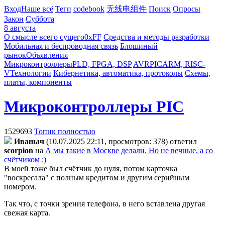
Вход
Наше всё
Теги
codebook
无线电组件
Поиск
Опросы
Закон
Суббота
8 августа
О смысле всего сущего
0xFF
Средства и методы разработки
Мобильная и беспроводная связь
Блошиный
рынок
Объявления
Микроконтроллеры
PLD, FPGA, DSP
AVR
PIC
ARM, RISC-
V
Технологии
Кибернетика, автоматика, протоколы
Схемы,
платы, компоненты
Микроконтроллеры PIC
1529693
Топик полностью
Ивaныч
(10.07.2025 22:11, просмотров: 378)
ответил
scorpion
на
А мы такие в Москве делали. Но не вечные, а со
счётчиком :)
В моей тоже был счётчик до нуля, потом карточка
"воскресала" с полным кредитом и другим серийным
номером.
Так что, с точки зрения телефона, в него вставлена другая
свежая карта.