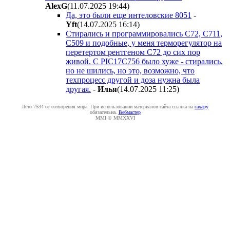
AlexG
(11.07.2025 19:44
)
Да, это были еще интеловские 8051
-
Yft
(14.07.2025 16:14
)
Стирались и программировались С72, С711,
С509 и подобные, у меня терморегулятор на
перетертом рентгеном С72 до сих пор
живой. С PIC17C756 было хуже - стирались,
но не шились, но это, возможно, что
техпроцесс другой и доза нужна была
другая.
-
Илья
(14.07.2025 11:25
)
Лето 7534 от сотворения мира. При использовании материалов сайта ссылка на
caxapу
обязательна.
Вебмастер
MMI © MMXXVI