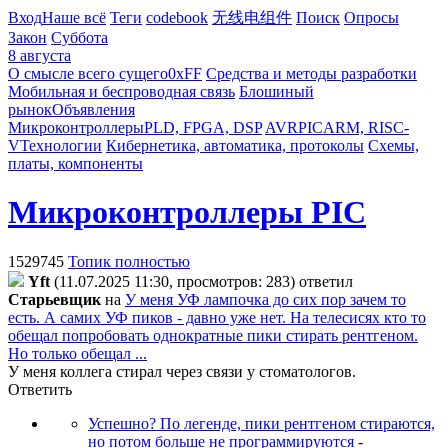
Вход
Наше всё
Теги
codebook
无线电组件
Поиск
Опросы
Закон
Суббота
8 августа
О смысле всего сущего
0xFF
Средства и методы разработки
Мобильная и беспроводная связь
Блошиный
рынок
Объявления
Микроконтроллеры
PLD, FPGA, DSP
AVR
PIC
ARM, RISC-
V
Технологии
Кибернетика, автоматика, протоколы
Схемы,
платы, компоненты
Микроконтроллеры PIC
1529745
Топик полностью
Yft
(11.07.2025 11:30, просмотров: 283)
ответил
Cтapьeвщик
на
У меня УФ лампочка до сих пор зачем то
есть. А самих УФ пиков - давно уже нет. На телесисях кто то
обещал попробовать однократные пики стирать рентгеном.
Но только обещал ...
У меня коллега стирал через связи у стоматологов.
Ответить
Успешно? По легенде, пики рентгеном стираются,
но потом больше не программируются
-