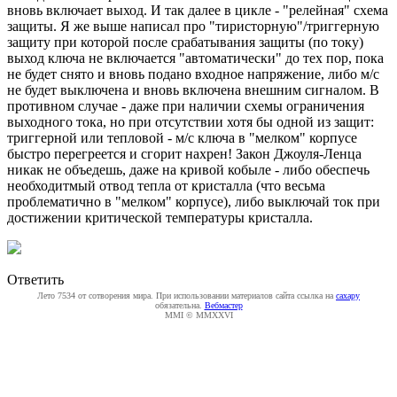
вновь включает выход. И так далее в цикле - "релейная" схема
защиты. Я же выше написал про "тиристорную"/триггерную
защиту при которой после срабатывания защиты (по току)
выход ключа не включается "автоматически" до тех пор, пока
не будет снято и вновь подано входное напряжение, либо м/с
не будет выключена и вновь включена внешним сигналом. В
противном случае - даже при наличии схемы ограничения
выходного тока, но при отсутствии хотя бы одной из защит:
триггерной или тепловой - м/с ключа в "мелком" корпусе
быстро перегреется и сгорит нахрен! Закон Джоуля-Ленца
никак не объедешь, даже на кривой кобыле - либо обеспечь
необходитмый отвод тепла от кристалла (что весьма
проблематично в "мелком" корпусе), либо выключай ток при
достижении критической температуры кристалла.
Ответить
Лето 7534 от сотворения мира. При использовании материалов сайта ссылка на
caxapу
обязательна.
Вебмастер
MMI © MMXXVI