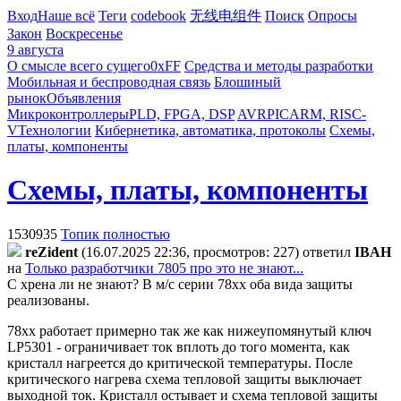
Вход
Наше всё
Теги
codebook
无线电组件
Поиск
Опросы
Закон
Воскресенье
9 августа
О смысле всего сущего
0xFF
Средства и методы разработки
Мобильная и беспроводная связь
Блошиный
рынок
Объявления
Микроконтроллеры
PLD, FPGA, DSP
AVR
PIC
ARM, RISC-
V
Технологии
Кибернетика, автоматика, протоколы
Схемы,
платы, компоненты
Схемы, платы, компоненты
1530935
Топик полностью
reZident
(16.07.2025 22:36, просмотров: 227)
ответил
IBAH
на
Только разработчики 7805 про это не знают...
С хрена ли не знают? В м/с серии 78xx оба вида защиты
реализованы.
78xx работает примерно так же как нижеупомянутый ключ
LP5301 - ограничивает ток вплоть до того момента, как
кристалл нагреется до критической температуры. После
критического нагрева схема тепловой защиты выключает
выходной ток. Кристалл остывает и схема тепловой защиты