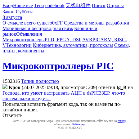
Вход
Наше всё
Теги
codebook
无线电组件
Поиск
Опросы
Закон
Суббота
8 августа
О смысле всего сущего
0xFF
Средства и методы разработки
Мобильная и беспроводная связь
Блошиный
рынок
Объявления
Микроконтроллеры
PLD, FPGA, DSP
AVR
PIC
ARM, RISC-
V
Технологии
Кибернетика, автоматика, протоколы
Схемы,
платы, компоненты
Микроконтроллеры PIC
1532316
Топик полностью
Kpoк
(24.07.2025 09:18, просмотров: 209)
ответил
Ig_B
на
Господа, кто умеет настраивать АЦП в dsPIC33EP, что-то
совсем лыжи не едут...
Попытался вставить фрагмент кода, так он каменты по-
китайски пишет.
Ответить
Лето 7534 от сотворения мира. При использовании материалов сайта ссылка на
caxapу
обязательна.
Вебмастер
MMI © MMXXVI