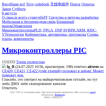
Вход
Наше всё
Теги
codebook
无线电组件
Поиск
Опросы
Закон
Суббота
8 августа
О смысле всего сущего
0xFF
Средства и методы разработки
Мобильная и беспроводная связь
Блошиный
рынок
Объявления
Микроконтроллеры
PLD, FPGA, DSP
AVR
PIC
ARM, RISC-
V
Технологии
Кибернетика, автоматика, протоколы
Схемы,
платы, компоненты
Микроконтроллеры PIC
1532333
Топик полностью
Ig_B
(24.07.2025 10:56, просмотров: 198)
ответил
alexem
на
CE420, CE421, CE422 (code example) положил в upload. Может
поможет чем.
Спасибо, это смотрел на майкрочиповском гитхабе, но тут
либо ДМА либо сканирование каналов
Ответить
Лето 7534 от сотворения мира. При использовании материалов сайта ссылка на
caxapу
обязательна.
Вебмастер
MMI © MMXXVI