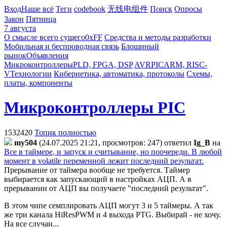
Вход
Наше всё
Теги
codebook
无线电组件
Поиск
Опросы
Закон
Пятница
7 августа
О смысле всего сущего
0xFF
Средства и методы разработки
Мобильная и беспроводная связь
Блошиный
рынок
Объявления
Микроконтроллеры
PLD, FPGA, DSP
AVR
PIC
ARM, RISC-
V
Технологии
Кибернетика, автоматика, протоколы
Схемы,
платы, компоненты
Микроконтроллеры PIC
1532420
Топик полностью
my504
(24.07.2025 21:21, просмотров: 247)
ответил
Ig_B
на
Все в таймере, и запуск и считывание, но поочереди. В любой
момент в volatile переменной лежит последний результат.
Прерывание от таймера вообще не требуется. Таймер
выбирается как запускающий в настройках АЦП. А в
прерывании от АЦП вы получаете "последний результат".
В этом чипе семплировать АЦП могут 3 и 5 таймеры. А так
же три канала HiResPWM и 4 выхода PTG. Выбирай - не хочу.
На все случаи...