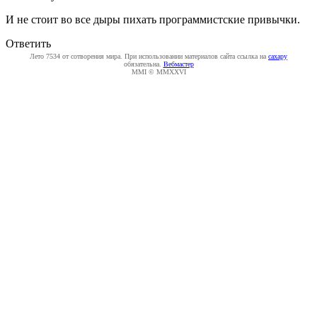
И не стоит во все дыры пихать программистские привычки.
Ответить
Лето 7534 от сотворения мира. При использовании материалов сайта ссылка на
caxapу
обязательна.
Вебмастер
MMI © MMXXVI