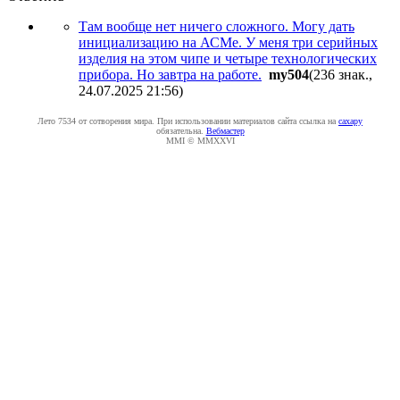
Там вообще нет ничего сложного. Могу дать
инициализацию на АСМе. У меня три серийных
изделия на этом чипе и четыре технологических
прибора. Но завтра на работе.
my504
(236 знак.,
24.07.2025 21:56
)
Лето 7534 от сотворения мира. При использовании материалов сайта ссылка на
caxapу
обязательна.
Вебмастер
MMI © MMXXVI