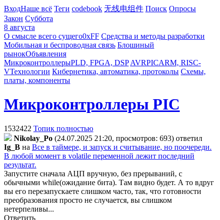
Вход
Наше всё
Теги
codebook
无线电组件
Поиск
Опросы
Закон
Суббота
8 августа
О смысле всего сущего
0xFF
Средства и методы разработки
Мобильная и беспроводная связь
Блошиный
рынок
Объявления
Микроконтроллеры
PLD, FPGA, DSP
AVR
PIC
ARM, RISC-
V
Технологии
Кибернетика, автоматика, протоколы
Схемы,
платы, компоненты
Микроконтроллеры PIC
1532422
Топик полностью
Nikolay_Po
(24.07.2025 21:20, просмотров: 693)
ответил
Ig_B
на
Все в таймере, и запуск и считывание, но поочереди.
В любой момент в volatile переменной лежит последний
результат.
Запустите сначала АЦП вручную, без прерываний, с
обычными while(ожидание бита). Там видно будет. А то вдруг
вы его перезапускаете слишком часто, так, что готовности
преобразования просто не случается, вы слишком
нетерпеливы...
Ответить