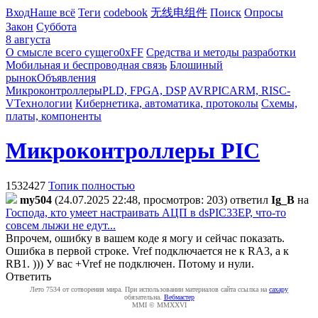
Вход
Наше всё
Теги
codebook
无线电组件
Поиск
Опросы
Закон
Суббота
8 августа
О смысле всего сущего
0xFF
Средства и методы разработки
Мобильная и беспроводная связь
Блошиный
рынок
Объявления
Микроконтроллеры
PLD, FPGA, DSP
AVR
PIC
ARM, RISC-
V
Технологии
Кибернетика, автоматика, протоколы
Схемы,
платы, компоненты
Микроконтроллеры PIC
1532427
Топик полностью
my504
(24.07.2025 22:48, просмотров: 203)
ответил
Ig_B
на
Господа, кто умеет настраивать АЦП в dsPIC33EP, что-то
совсем лыжи не едут...
Впрочем, ошибку в вашем коде я могу и сейчас показать.
Ошибка в первой строке. Vref подключается не к RA3, а к
RB1. ))) У вас +Vref не подключен. Потому и нули.
Ответить
Лето 7534 от сотворения мира. При использовании материалов сайта ссылка на
caxapу
обязательна.
Вебмастер
MMI © MMXXVI