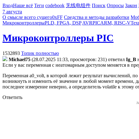
Вход
Наше всё
Теги
codebook
无线电组件
Поиск
Опросы
Закон
7 августа
О смысле всего сущего
0xFF
Средства и методы разработки
Моб
Микроконтроллеры
PLD, FPGA, DSP
AVR
PIC
ARM, RISC-V
Тех
Микроконтроллеры PIC
1532893
Топик полностью
Michael75
(28.07.2025 11:33, просмотров: 231)
ответил
Ig_B
Если у вас переменная с неатомарным доступом меняется в прер
Переменная a0_volt, в которой лежит результат вычислений, по
возникнуть и изменить её значение в любой момент времени, даж
последнее измерение неверно, а определитель volatile к этому 
Ответить
Л