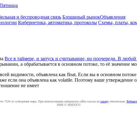
Пятница
ильная и беспроводная связь
Блошиный рынок
Объявления
нологии
Кибернетика, автоматика, протоколы
Схемы, платы, ко
на
Все в таймере, и запуск и считывание, но поочереди. В любой 
ывании, а обрабатывается в основном потоке, то её значение мож
 всей видимости, объявлена как float. Если вы в основном поток
е если она объявлена как volatile. Поэтому ваше утверждение о 
отношение не имеет
ето 7534 от сотворения мира. При использовании материалов сайта ссылка на
caxapу
обязательна.
Вебмаст
MMI © MMXXVI