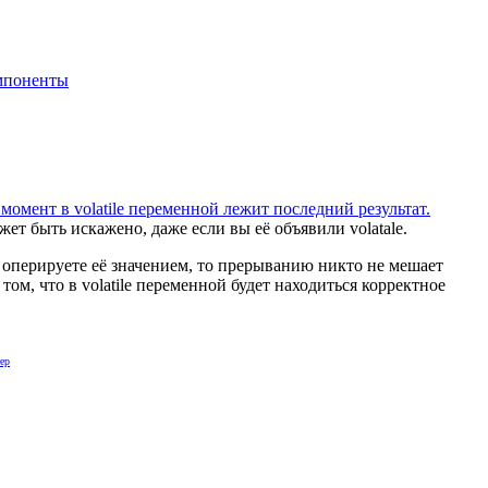
мпоненты
момент в volatile переменной лежит последний результат.
ет быть искажено, даже если вы её объявили volatale.
е оперируете её значением, то прерыванию никто не мешает
том, что в volatile переменной будет находиться корректное
ер