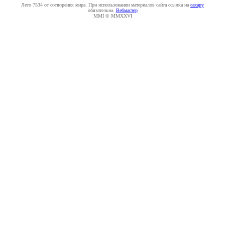
Лето 7534 от сотворения мира. При использовании материалов сайта ссылка на
caxapу
обязательна.
Вебмастер
MMI © MMXXVI