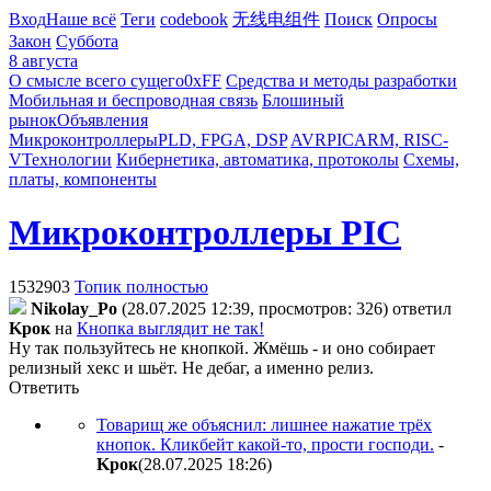
Вход
Наше всё
Теги
codebook
无线电组件
Поиск
Опросы
Закон
Суббота
8 августа
О смысле всего сущего
0xFF
Средства и методы разработки
Мобильная и беспроводная связь
Блошиный
рынок
Объявления
Микроконтроллеры
PLD, FPGA, DSP
AVR
PIC
ARM, RISC-
V
Технологии
Кибернетика, автоматика, протоколы
Схемы,
платы, компоненты
Микроконтроллеры PIC
1532903
Топик полностью
Nikolay_Po
(28.07.2025 12:39, просмотров: 326)
ответил
Kpoк
на
Кнопка выглядит не так!
Ну так пользуйтесь не кнопкой. Жмёшь - и оно собирает
релизный хекс и шьёт. Не дебаг, а именно релиз.
Ответить
Товарищ же объяснил: лишнее нажатие трёх
кнопок. Кликбейт какой-то, прости господи.
-
Kpoк
(28.07.2025 18:26
)