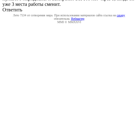
уже 3 места работы сменит.
Ответить
Лето 7534 от сотворения мира. При использовании материалов сайта ссылка на
caxapу
обязательна.
Вебмастер
MMI © MMXXVI