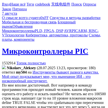
Вход
Наше всё
Теги
codebook
无线电组件
Поиск
Опросы
Закон
Пятница
7 августа
О смысле всего сущего
0xFF
Средства и методы разработки
Мобильная и беспроводная связь
Блошиный
рынок
Объявления
Микроконтроллеры
PLD, FPGA, DSP
AVR
PIC
ARM, RISC-
V
Технологии
Кибернетика, автоматика, протоколы
Схемы,
платы, компоненты
Микроконтроллеры PIC
1532914
Топик полностью
Nikolaev_Aleksey
(28.07.2025 13:23, просмотров: 180)
ответил
my504
на
Инструменты бывают разного качества.
Мой опыт подсказывает мне, что нынешние ИИ - это
низкопробный инструмент.
По мне вполне достаточный. Вот например в команду
программистов приходит новый человек. каким образом
оценить его работу и искать ошибки? Не читать же его 100500
строк кода. напишет где то на 10 уровне вложения макросов
define TRUE FALSE чтобы это срабатывало при пересечении
нулевого меридиана. и выстрелит все это лет через 5, когда он