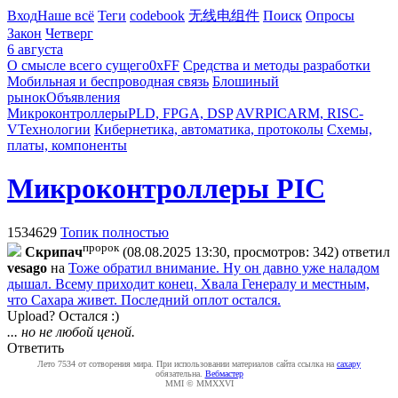
Вход
Наше всё
Теги
codebook
无线电组件
Поиск
Опросы
Закон
Четверг
6 августа
О смысле всего сущего
0xFF
Средства и методы разработки
Мобильная и беспроводная связь
Блошиный
рынок
Объявления
Микроконтроллеры
PLD, FPGA, DSP
AVR
PIC
ARM, RISC-
V
Технологии
Кибернетика, автоматика, протоколы
Схемы,
платы, компоненты
Микроконтроллеры PIC
1534629
Топик полностью
пророк
Cкpипaч
(08.08.2025 13:30, просмотров: 342)
ответил
vesago
на
Тоже обратил внимание. Ну он давно уже наладом
дышал. Всему приходит конец. Хвала Генералу и местным,
что Сахара живет. Последний оплот остался.
Upload? Остался :)
... но не любой ценой.
Ответить
Лето 7534 от сотворения мира. При использовании материалов сайта ссылка на
caxapу
обязательна.
Вебмастер
MMI © MMXXVI