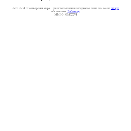
Лето 7534 от сотворения мира. При использовании материалов сайта ссылка на
caxapу
обязательна.
Вебмастер
MMI © MMXXVI