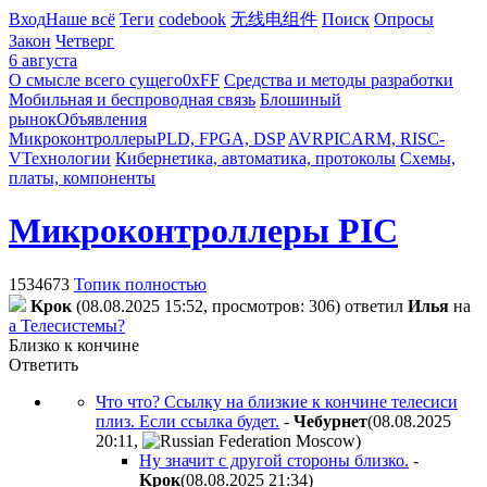
Вход
Наше всё
Теги
codebook
无线电组件
Поиск
Опросы
Закон
Четверг
6 августа
О смысле всего сущего
0xFF
Средства и методы разработки
Мобильная и беспроводная связь
Блошиный
рынок
Объявления
Микроконтроллеры
PLD, FPGA, DSP
AVR
PIC
ARM, RISC-
V
Технологии
Кибернетика, автоматика, протоколы
Схемы,
платы, компоненты
Микроконтроллеры PIC
1534673
Топик полностью
Kpoк
(08.08.2025 15:52, просмотров: 306)
ответил
Илья
на
а Телесистемы?
Близко к кончине
Ответить
Что что? Ссылку на близкие к кончине телесиси
плиз. Если ссылка будет.
-
Чeбypнeт
(08.08.2025
20:11
,
)
Ну значит с другой стороны близко.
-
Kpoк
(08.08.2025 21:34
)