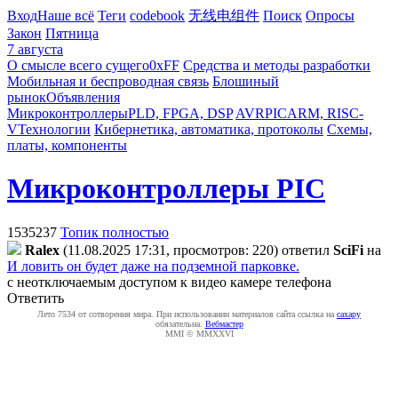
Вход
Наше всё
Теги
codebook
无线电组件
Поиск
Опросы
Закон
Пятница
7 августа
О смысле всего сущего
0xFF
Средства и методы разработки
Мобильная и беспроводная связь
Блошиный
рынок
Объявления
Микроконтроллеры
PLD, FPGA, DSP
AVR
PIC
ARM, RISC-
V
Технологии
Кибернетика, автоматика, протоколы
Схемы,
платы, компоненты
Микроконтроллеры PIC
1535237
Топик полностью
Ralex
(11.08.2025 17:31, просмотров: 220)
ответил
SciFi
на
И ловить он будет даже на подземной парковке.
с неотключаемым доступом к видео камере телефона
Ответить
Лето 7534 от сотворения мира. При использовании материалов сайта ссылка на
caxapу
обязательна.
Вебмастер
MMI © MMXXVI