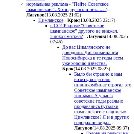
нормальная реклама - "Пейте Советское
шампанское!". Хотя другого и нет..... :-)
-
Лaгyнoв
(13.08.2025 21:02
)
Цимлянское
-
Kpoк
(13.08.2025 22:17
)
в СССР кроме "Советское
шампанское" другого не виджел.
Плохо смотрел?
-
Лaгyнoв
(14.08.2025
07:45
)
До вас Цимлянского не
доводили. Дискриминация
Новосибирска в те годы всем
уже хорошо известна.
-
Kpoк
(14.08.2025 08:23
)
Было бы странно к нам
возить, когда наш
пивинкомбинат строгал это
Советское шампанское
тоннами. А у вас в
советские годы реально
продавались бутылки
шампанского с надписью
Цимлянское? Я и в других
городах не видал.
-
Лaгyнoв
(14.08.2025 09:37
)
Голову на рельсы не