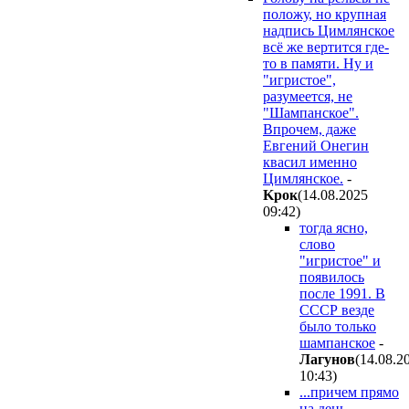
положу, но крупная
надпись Цимлянское
всё же вертится где-
то в памяти. Ну и
"игристое",
разумеется, не
"Шампанское".
Впрочем, даже
Евгений Онегин
квасил именно
Цимлянское.
-
Kpoк
(14.08.2025
09:42
)
тогда ясно,
слово
"игристое" и
появилось
после 1991. В
СССР везде
было только
шампанское
-
Лaгyнoв
(14.08.2
10:43
)
...причем прямо
на день