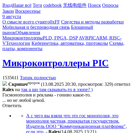
Вход
Наше всё
Теги
codebook
无线电组件
Поиск
Опросы
Закон
Воскресенье
9 августа
О смысле всего сущего
0xFF
Средства и методы разработки
Мобильная и беспроводная связь
Блошиный
рынок
Объявления
Микроконтроллеры
PLD, FPGA, DSP
AVR
PIC
ARM, RISC-
V
Технологии
Кибернетика, автоматика, протоколы
Схемы,
платы, компоненты
Микроконтроллеры PIC
1535611
Топик полностью
пророк
Cкpипaч
(13.08.2025 20:30, просмотров: 329)
ответил
Ralex
на
так а шо там скрывать-то в эзопе? )
Госмонополия и реклама - гониво какое-то.
... но не любой ценой.
Ответить
А с чего вы взяли что это гос монополия, это
монополия частная, прикрытая государством.
Издатель ООО "Коммуникационная платформа",
если что.
-
Ralex
(14.08.2025 13:21
)