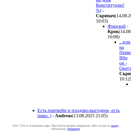
Конституции!
%)
-
Cкpипaч
(14.08.
10:03
)
Финской
-
Kpoк
(14.08
10:08
)
...или
на
Перв
Ибо
он -
Онег
Cкpи
10:12
Есть портвейн и плодово-выгодное, есть
пиво. )
-
Andreas
(13.08.2025 21:05
)
Лето 7534 от сотворения мира. При использовании материалов сайта ссылка на
caxapу
обязательна.
Вебмастер