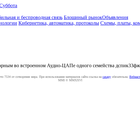
Суббота
ильная и беспроводная связь
Блошиный рынок
Объявления
нологии
Кибернетика, автоматика, протоколы
Схемы, платы, ко
 опорным во встроенном Аудио-ЦАПе одного семейства дспик33ф
ето 7534 от сотворения мира. При использовании материалов сайта ссылка на
caxapу
обязательна.
Вебмаст
MMI © MMXXVI