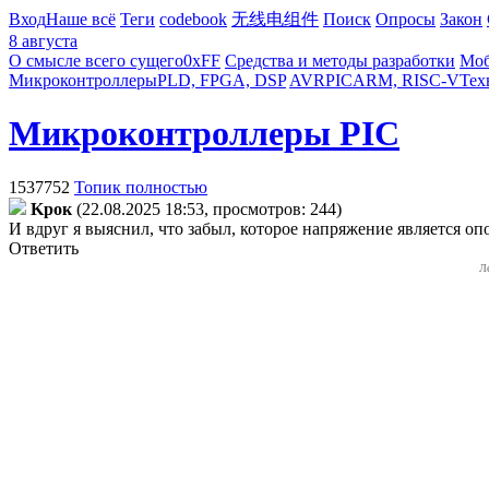
Вход
Наше всё
Теги
codebook
无线电组件
Поиск
Опросы
Закон
8 августа
О смысле всего сущего
0xFF
Средства и методы разработки
Моб
Микроконтроллеры
PLD, FPGA, DSP
AVR
PIC
ARM, RISC-V
Тех
Микроконтроллеры PIC
1537752
Топик полностью
Kpoк
(22.08.2025 18:53, просмотров: 244)
И вдруг я выяснил, что забыл, которое напряжение является
Ответить
Л