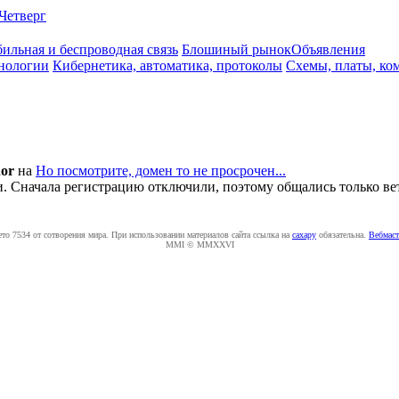
Четверг
ильная и беспроводная связь
Блошиный рынок
Объявления
нологии
Кибернетика, автоматика, протоколы
Схемы, платы, ко
or
на
Но посмотрите, домен то не просрочен...
али. Сначала регистрацию отключили, поэтому общались только в
ето 7534 от сотворения мира. При использовании материалов сайта ссылка на
caxapу
обязательна.
Вебмаст
MMI © MMXXVI