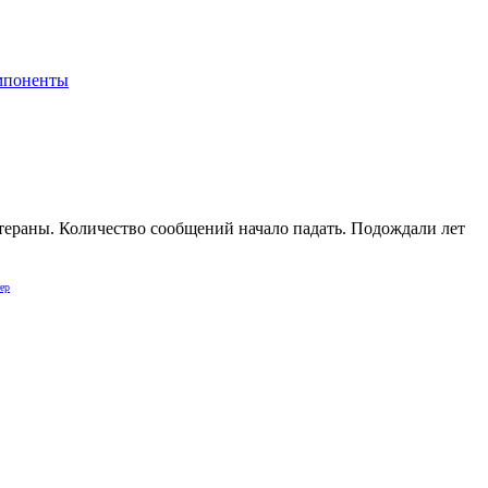
мпоненты
етераны. Количество сообщений начало падать. Подождали лет
ер