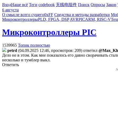
Вход
Наше всё
Теги
codebook
无线电组件
Поиск
Опросы
Закон
6 августа
О смысле всего сущего
0xFF
Средства и методы разработки
Моб
Микроконтроллеры
PLD, FPGA, DSP
AVR
PIC
ARM, RISC-V
Тех
Микроконтроллеры PIC
1539965
Топик полностью
petrd
(04.09.2025 12:46, просмотров: 209)
ответил
@Max_Kh
Дело не в этом. Как мне показалось его давно сворачивать ст
несколько и тумблер выкл.
Ответить
Л