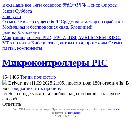
Вход
Наше всё
Теги
codebook
无线电组件
Поиск
Опросы
Закон
Суббота
8 августа
О смысле всего сущего
0xFF
Средства и методы разработки
Мобильная и беспроводная связь
Блошиный
рынок
Объявления
Микроконтроллеры
PLD, FPGA, DSP
AVR
PIC
ARM, RISC-
V
Технологии
Кибернетика, автоматика, протоколы
Схемы,
платы, компоненты
Микроконтроллеры PIC
1541486
Топик полностью
Driver_gv
(11.09.2025 21:05, просмотров: 180)
ответил
Ig_B
на
Отладка значит в пролёте...
ну Snap вроде может , а вообще надо использовать другие
способы..
Ответить
Лето 7534 от сотворения мира. При использовании материалов сайта ссылка на
caxapу
обязательна.
Вебмастер
MMI © MMXXVI